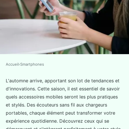
Accueil
›
Smartphones
SMARTPHONES
Les accessoires mobiles
L'automne arrive, apportant son lot de tendances et
d'innovations. Cette saison, il est essentiel de savoir
incontournables pour cet
quels accessoires mobiles seront les plus pratiques
automne
et stylés. Des écouteurs sans fil aux chargeurs
portables, chaque élément peut transformer votre
Ismaël
•
25 décembre 2024
•
7 min de lecture
expérience quotidienne. Découvrez ceux qui se